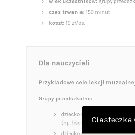
wiek uczestników:
grupy przedszk
czas trwania:
150 minut
koszt:
15 zł/os.
Dla nauczycieli
Przykładowe cele lekcji muzealn
Grupy przedszkolne:
dziecko rozwija swoje zdolnoś
Ciasteczka 
(np. liści, kory) oraz zauważać
dziecko rozpoznaje kilka popu