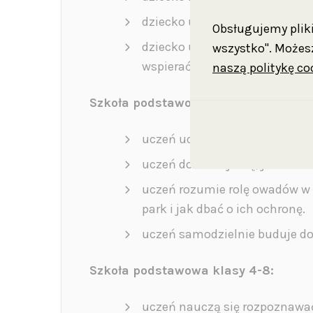
dziecko uczy się, jakie potrze
Obsługujemy pliki 
dziecko uczestniczy w tworzen
wszystko". Możesz
wspierać naturę.
naszą politykę co
Szkoła podstawowa klasy 1-3:
uczeń uczy się rozpoznawać róż
uczeń dowiaduje się, jakie fu
uczeń rozumie rolę owadów w e
park i jak dbać o ich ochronę.
uczeń samodzielnie buduje dom
Szkoła podstawowa klasy 4-8:
uczeń nauczą się rozpoznawać 