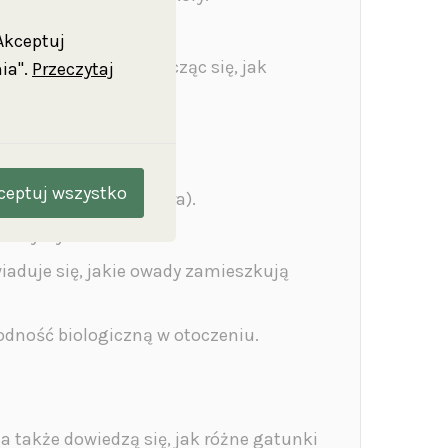
mie.
"Akceptuj
woją kreatywność i ucząc się, jak
ia".
Przeczytaj
ceptuj wszystko
np. kształt liści, kora).
ku czy wychowania.
iaduje się, jakie owady zamieszkują
rodność biologiczną w otoczeniu.
a także dowiedzą się, jak różne gatunki