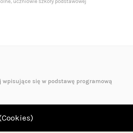
olne, uczniowie szkoły podstawowej
ej wpisujące się w podstawę programową
ci sensoryczne, ucząc się rozpoznawać zapachy, kształt
(Cookies)
 owady.
larnych gatunków drzew, dzięki prostym wskazówkom dot