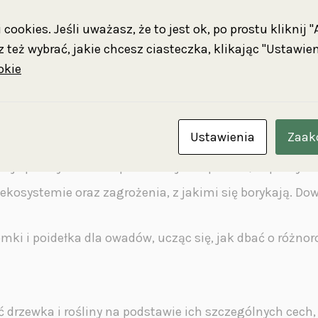
by mają owady i jak ważne jest ich chronienie w ekosyste
cookies. Jeśli uważasz, że to jest ok, po prostu kliknij 
iu prostych poidełek i domków dla owadów, rozwijając s
 też wybrać, jakie chcesz ciasteczka, klikając "Ustawien
okie
Ustawienia
Zaak
ne gatunki drzew, poznają ich charakterystyczne cechy (
nkcje pełniły dworskie parki: miejsce spotkań, odpoczyn
kosystemie oraz zagrożenia, z jakimi się borykają. Dow
ki i poidełka dla owadów, ucząc się, jak dbać o różno
drzewka i rośliny na podstawie ich szczególnych cech, 