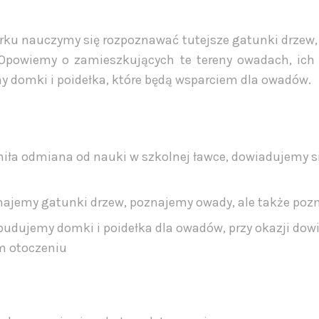
ku nauczymy się rozpoznawać tutejsze gatunki drzew, 
 Opowiemy o zamieszkujących te tereny owadach, ich 
y domki i poidełka, które będą wsparciem dla owadów.
iła odmiana od nauki w szkolnej ławce, dowiadujemy się
ajemy gatunki drzew, poznajemy owady, ale także pozn
budujemy domki i poidełka dla owadów, przy okazji dow
m otoczeniu