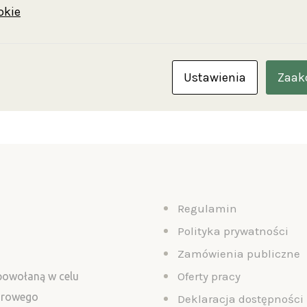
okie
korzystania z biblioteki.
Ustawienia
Zaak
Regulamin
Polityka prywatności
Zamówienia publiczne
Oferty pracy
 powołaną w celu
turowego
Deklaracja dostępności