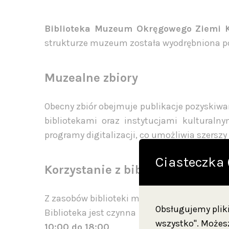
Biblioteka Muzeum Okręgowego Ziemi K
strukturze muzeum została wyodrębniona po 
Muzealne zbiory
Obecny zbiór obejmuje publikacje pozyskiwa
bibliotekami oraz instytucjami kulturaln
programy digitalizacji, co umożliwia szerszy
Ciasteczka 
Korzystanie z biblioteki
Z zasobów biblioteki mogą korzystać zarówn
Obsługujemy pliki 
Biblioteka jest czynna
od poniedziałku do 
wszystko". Możesz
10:00 do 18:00
.