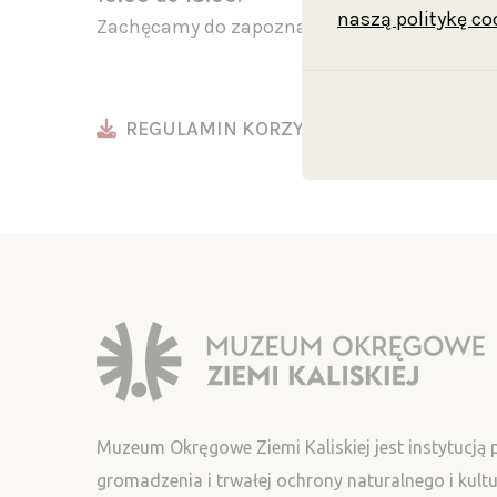
naszą politykę co
Zachęcamy do zapoznania się z regulaminem 
REGULAMIN KORZYSTANIA Z BIBLIOTEKI
Muzeum Okręgowe Ziemi Kaliskiej jest instytucją
gromadzenia i trwałej ochrony naturalnego i kul