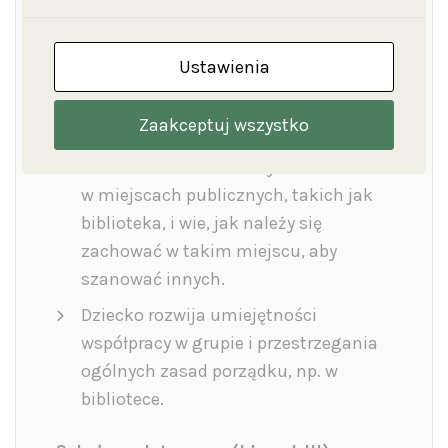
miejscami, takimi jak księgarnia.
Dziecko rozwija umiejętność
Ustawienia
mówienia o książkach, o miejscu ich
przechowywania oraz o funkcji
Zaakceptuj wszystko
biblioteki w społeczeństwie.
Dziecko rozumie zasady zachowania
w miejscach publicznych, takich jak
biblioteka, i wie, jak należy się
zachować w takim miejscu, aby
szanować innych.
Dziecko rozwija umiejętności
współpracy w grupie i przestrzegania
ogólnych zasad porządku, np. w
bibliotece.