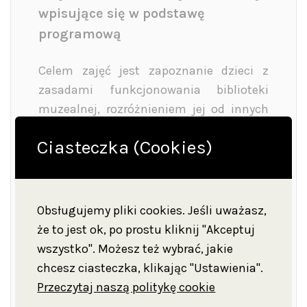
wpisujące się w podstawę
programową
Celem zajęć jest zapoznanie dzieci z
zasadami funkcjonowania biblioteki
muzealnej, rozróżnieniem jej od innych
miejsc związanych z książkami, nauka
Ciasteczka (Cookies)
zasad poruszania się po bibliotece,
korzystania z systemu katalogowego
oraz przestrzegania zasad dobrego
zachowania w takim miejscu.
Obsługujemy pliki cookies. Jeśli uważasz,
że to jest ok, po prostu kliknij "Akceptuj
Grupy przedszkolne
wszystko". Możesz też wybrać, jakie
chcesz ciasteczka, klikając "Ustawienia".
Dziecko potrafi rozpoznać różnicę
Przeczytaj naszą politykę cookie
między biblioteką a innymi