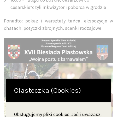
18.00 – ”Bogu co boskie, Cesarzowi co
cesarskie”czyli inkwizytor i poborca w grodzie
Ponadto: pokaz i warsztaty tańca, ekspozycje w
chatach, potyczki zbrojnych, scenki rodzajowe
Ciasteczka (Cookies)
Obsługujemy pliki cookies. Jeśli uważasz,