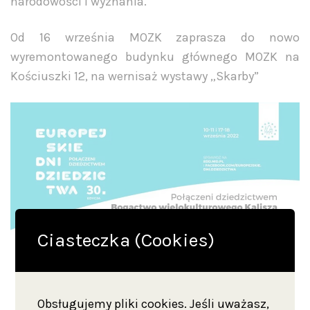
narodowości i wyznania.
Od 16 września MOZK zaprasza do nowo
wyremontowanego budynku głównego MOZK na
Kościuszki 12, na wernisaż wystawy „Skarby”
Ciasteczka (Cookies)
Obsługujemy pliki cookies. Jeśli uważasz,