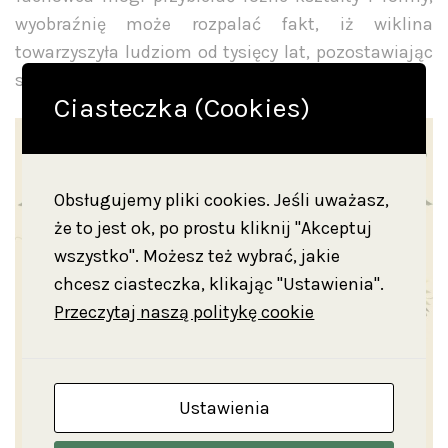
wyobraźnię może rozpalać fakt, iż wiklina
towarzyszyła ludziom od tysięcy lat, pozostawiając
swój ślad również w regionalnej kulturze ludowej.
Ciasteczka (Cookies)
Obsługujemy pliki cookies. Jeśli uważasz,
że to jest ok, po prostu kliknij "Akceptuj
wszystko". Możesz też wybrać, jakie
chcesz ciasteczka, klikając "Ustawienia".
Przeczytaj naszą politykę cookie
Ustawienia