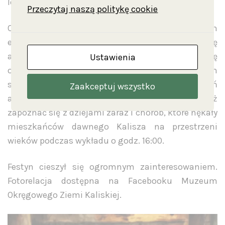
leczenia ofiar działań wojennych i epidemii.
Przeczytaj naszą politykę cookie
O chorobach trapiących ludzi i zwierzęta w różnych
epokach opowiedzieli naukowcy zajmujący się
antropologią i archeozoologią. Dowiedzieliśmy się
Ustawienia
od nich się jak wiele informacji przekazują nam
szczątki kostne odkrywane w czasie badań
Zaakceptuj wszystko
archeologicznych. Zwiedzający mogli również
zapoznać się z dziejami zaraz i chorób, które nękały
mieszkańców dawnego Kalisza na przestrzeni
wieków podczas wykładu o godz. 16:00.
Festyn cieszył się ogromnym zainteresowaniem.
Fotorelacja dostępna na Facebooku Muzeum
Okręgowego Ziemi Kaliskiej.