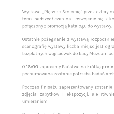
Wystawa „Pląsy ze Śmiercią” przez cztery 
teraz nadszedł czas na… oswojenie się z 
połączony z promocją katalogu do wystawy.
Ostatnie pożegnanie z wystawą rozpoczni
scenografię wystawy liczba miejsc jest og
bezpłatnych wejściówek do kasy Muzeum od 1
O
18:00
zaprosimy Państwa na krótką
prele
podsumowana zostanie potrzeba badań arche
Podczas finisażu zaprezentowany zostanie
zdjęcia zabytków i ekspozycji, ale równ
umieraniem.