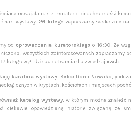
miesiące oswajała nas z tematem nieuchronności kresu
końcem wystawy.
26 lutego
zapraszamy serdecznie n
emy od
oprowadzania kuratorskiego
o
16:30
. Ze wzg
raniczona. Wszystkich zainteresowanych zapraszamy p
7 lutego w godzinach otwarcia dla zwiedzających.
kcję kuratora wystawy, Sebastiana Nowaka
, podcza
ologicznych w kryptach, kościołach i miejscach poch
 również
katalog wystawy
, w którym można znaleźć n
ież ciekawie opowiedzianą historię związaną ze śmi