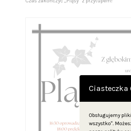
Czas zakończyć „Pląsy” z przytupem!
Ciasteczka 
Obsługujemy pliki 
wszystko". Możesz