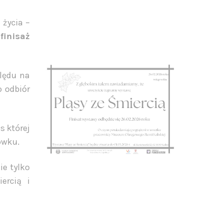
 życia –
a
finisaż
lędu na
o odbiór
s której
ówku.
ie tylko
ercią i