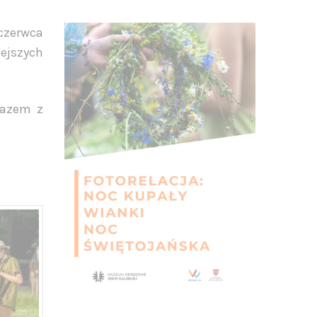
czerwca
iejszych
razem z