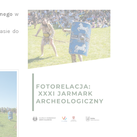
znego
w
asie do