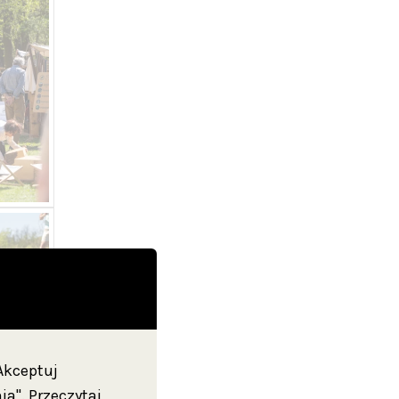
"Akceptuj
ia".
Przeczytaj