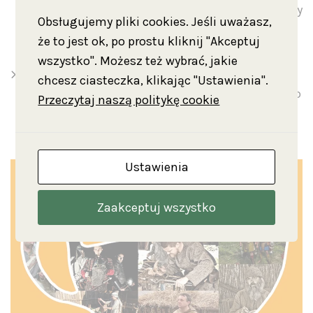
ozdoby. Możliwość wykonania niewielkiej ozdoby
Obsługujemy pliki cookies. Jeśli uważasz,
z rogu lub kości przez nielicznych turystów pod
że to jest ok, po prostu kliknij "Akceptuj
okiem rzemieślnika.
wszystko". Możesz też wybrać, jakie
Średniowieczne skryptorium – Kaligrafowanie
chcesz ciasteczka, klikając "Ustawienia".
gęsim piórem. Ciekawostki ze średniowiecznego
Przeczytaj naszą politykę cookie
skryptorium. Psałterze, kroniki, bestiariusze,
kodeksy, ewangeliarze. Iluminowane rękopisy.
Ustawienia
Zaakceptuj wszystko