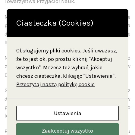
Towarzystwa Przyjaciół Nauk.
Można będzie odpocząć w specjalnie
Ciasteczka (Cookies)
przygotowanych strefach relaksu wśród drzew, a na
dzieci czekać będą warsztaty artystyczne
inspirowane filmem „Noce i dnie”.
Obsługujemy pliki cookies. Jeśli uważasz,
Niedziela u Niechciców będzie też okazją do
że to jest ok, po prostu kliknij "Akceptuj
zwiedzenia nowej ekspozycji prezentowanej w
wszystko". Możesz też wybrać, jakie
Dworku.
chcesz ciasteczka, klikając "Ustawienia".
Przeczytaj naszą politykę cookie
Serdecznie zapraszamy i zachęcamy do przybycia z
dodanym do stroju akcentem z epoki, bądź w
przebraniu, a także zabrania ze sobą kocyków albo
Ustawienia
leżaków.
Zaakceptuj wszystko
Bilet wstępu zgodnie w obowiązującym w Dworku