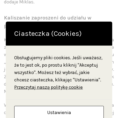
dodaje Miklas.
Kaliszanie zaproszeni do udziału w
projekcie
Ciasteczka (Cookies)
Każdy, kto ma ciekawe pamiątki lub wspomnienia
związane z muzyką w Kaliszu, już dziś może
włączyć się w projekt. Grupa na Facebooku
Obsługujemy pliki cookies. Jeśli uważasz,
„Wystawa Muzyczna MOZK” to miejsce, w którym
że to jest ok, po prostu kliknij "Akceptuj
już trwa wymiana pomysłów i materiałów.
wszystko". Możesz też wybrać, jakie
Zapraszamy do aktywnego udziału w dyskusji. Link
chcesz ciasteczka, klikając "Ustawienia".
do grupy można znaleźć na naszym Facebooku.
Przeczytaj naszą politykę cookie
Materiały będą zbierane do końca lutego.
Wystawa „Kaliska Scena Muzyczna” to świetna
Ustawienia
okazja, by spojrzeć na nasze miasto z innej