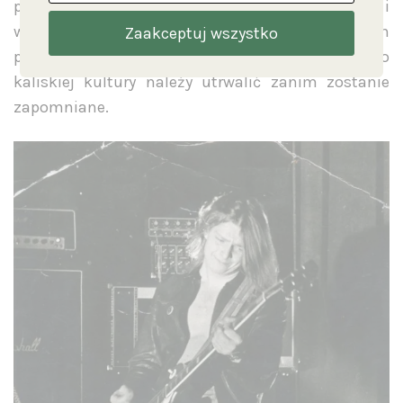
perspektywy i zobaczyć miejsce, które od lat było i
wciąż jest pełne muzycznych emocji i twórczych
Zaakceptuj wszystko
pasji. To niedoceniane i niezauważone dziedzictwo
kaliskiej kultury należy utrwalić zanim zostanie
zapomniane.