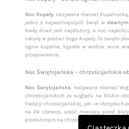
Noc Kupały
, nazywana również Kupalnocką, 
jedno z najważniejszych świąt w
dawnym 
kiedy dzień jest najdłuższy, a noc najkró
naturę w postaci boga Kupały. To święto płod
ognie kupalne, kąpiele w wodzie, wicie wi
przepowiednie.
Noc Świętojańska – chrześcijańskie ob
Noc Świętojańska
, nazywana również Wigi
chrześcijańskich ze względu na bliskie ob
tradycji chrześcijańskiej, jak i w obrzędac
na 24 czerwca, sześć miesięcy przed Boż
przełożonych na chrześcijańskie wartości.
Ciasteczka 