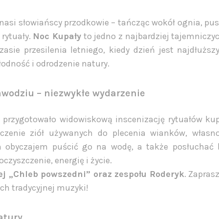
to nasi słowiańscy przodkowie – tańcząc wokół ognia, pu
 rytuały.
Noc Kupały
to jedno z najbardziej tajemniczy
sie przesilenia letniego, kiedy dzień jest najdłuższ
łodność i odrodzenie natury.
awodziu – niezwykłe wydarzenie
przygotowało widowiskową inscenizację rytuałów kup
zenie ziół używanych do plecenia wianków, własno
 obyczajem puścić go na wodę, a także posłuchać 
czyszczenie, energię i życie.
iej „Chleb powszedni” oraz zespołu Roderyk
. Zapras
ch tradycyjnej muzyki!
atury