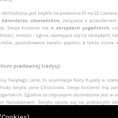
obchodzona jest zwykle na przełomie 21 na 22 czerwca.
kalendarzu słowiańskim
, związane z przesileniem
tsza. Swoje korzenie ma w
obrzędach pogańskich
, c
ności, miłości i ognia, opierające się na obrzędach, ta
anków, poszukiwanie kwiatu paproci, a także liczne 
licze pradawnej tradycji
lią Świętego Jana, to asymilacja Nocy Kupały w szer
chody święta Jana Chrzciciela. Swoje korzenie ma za
h pogańskich. Zgodnie ze zwyczajem obchodzona jest w n
ym Narodzeniem. Święto opiera się na podobnych ob
(Cookies)