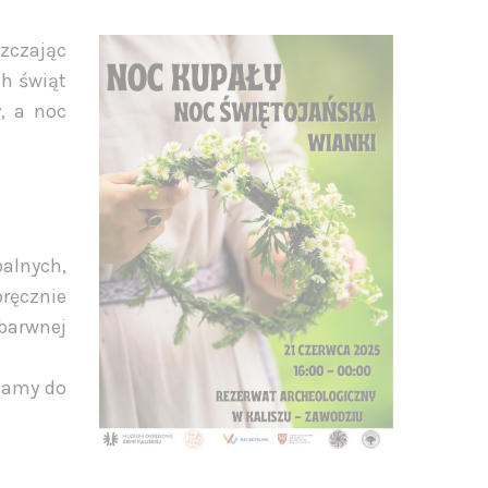
szczając
ch świąt
y, a noc
alnych,
ręcznie
barwnej
zamy do