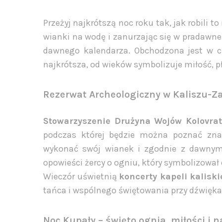
Przeżyj najkrótszą noc roku tak, jak robili 
wianki na wodę i zanurzając się w pradawne
dawnego kalendarza. Obchodzona jest w cza
najkrótsza, od wieków symbolizuje miłość, p
Rezerwat Archeologiczny w Kaliszu-Z
Stowarzyszenie Drużyna Wojów Kolovrat
podczas której będzie można poznać znac
wykonać swój wianek i zgodnie z dawnym
opowieści żercy o ogniu, który symbolizował o
Wieczór uświetnią
koncerty kapeli kalisk
tańca i wspólnego świętowania przy dźwięka
Noc Kupały – święto ognia, miłości i n