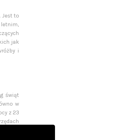
 Jest to
 letnim,
zczących
kich jak
wróżby i
eg świąt
równo w
ocy z 23
rzędach