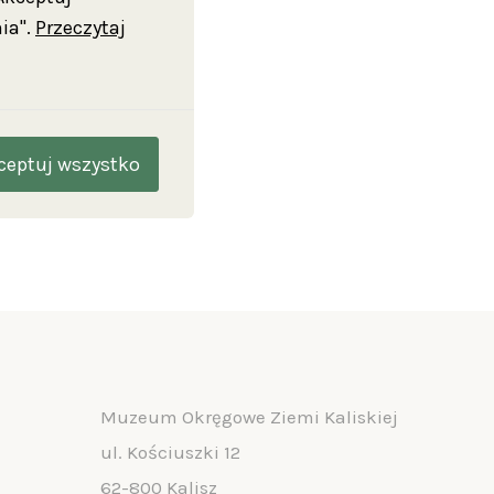
wspólnie
ia".
Przeczytaj
, jakie
dlaczego
a wykład
ceptuj wszystko
Muzeum Okręgowe Ziemi Kaliskiej
ul. Kościuszki 12
62-800 Kalisz