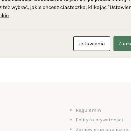
odzimych filmach czy powieściach. W czasie wystąpienia 
 też wybrać, jakie chcesz ciasteczka, klikając "Ustawien
postaci kobiecych, zastanawiając się równocześnie
okie
ria kojarzona jest przede wszystkim z kobiecością i 
 mężczyzn-histeryków.
00 w Dworku Marii Dąbrowskiej w Russowie
. Wstęp n
Ustawienia
Zaak
Regulamin
Polityka prywatności
Zamówienia publiczne