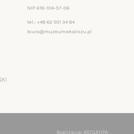
NIP 618-104-57-06
tel.:
+48 62 501 34 84
biuro@muzeumwkaliszu.pl
Realizacja:
ARTGRUPA