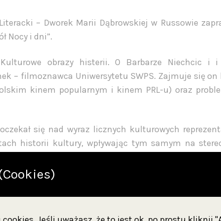
iteracki – Dworek Marii Dąbrowskiej w Russowie zapr
ł Nocy i dni”.
Kulturowe obrazy histerii. O Barbarze Niechcic i i
ymek – filmoznawca Uniwersytetu SWPS. Zajmuje się on 
 polskim kinem popularnym i kinem PRL-u) oraz probl
oczekał się nad wyraz licznych kulturowych reprezenta
rtach historii kultury, wpływając tym samym na ster
 ich (rzekomo nieuładzonej) emocjonalności. Dość pow
a z „Nocy i dni” Barbara Niechcic, powszechnie identy
(Cookies)
iecie wewnętrznych przeżyć i (nad)wrażliwością. Zre
 inne wariatki, dziwaczki, furiatki, introwertyczki, św
ęzyk, kiedy chcemy mówić o kobiecym szaleństwie!) za
cookies. Jeśli uważasz, że to jest ok, po prostu kliknij 