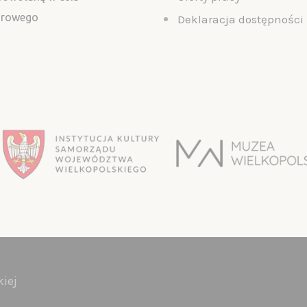
turowego
Deklaracja dostępności
iej