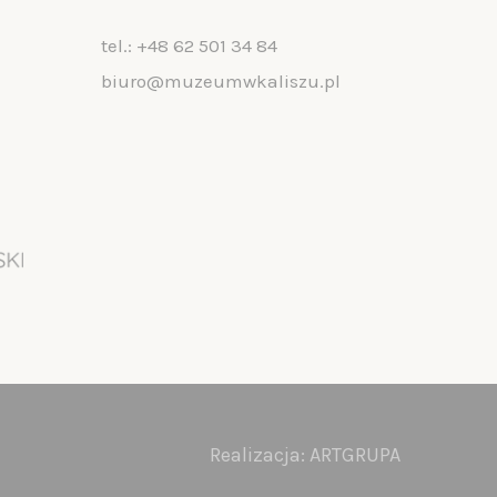
tel.:
+48 62 501 34 84
biuro@muzeumwkaliszu.pl
Realizacja:
ARTGRUPA