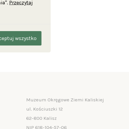
słuchać
ia".
Przeczytaj
ą będzie
nieniem
ceptuj wszystko
Muzeum Okręgowe Ziemi Kaliskiej
ul. Kościuszki 12
62-800 Kalisz
NIP 618-104-57-06