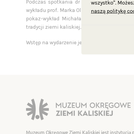
Podczas spotkania dr Grzegorz Szczurek o
wszystko". Możesz
wykładu prof. Marka Olędzkiego o najnowszy
naszą politykę co
pokaz-wykład Michała Szymańskiego o ar
tradycji ziemi kaliskiej.
Wstęp na wydarzenie jest bezpłatny.
Muzeum Okręgowe Ziemi Kaliskiej jest instytucją