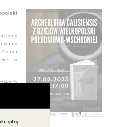
opolski
darzenie
mowanie
 Ziemia
ących w
otekach
le też o
prof. dr
 17:00
.
"Akceptuj