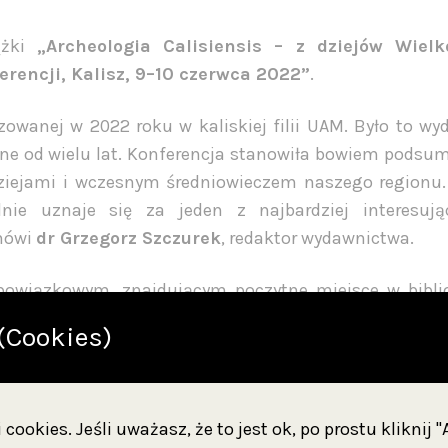
żki
„Archeologia Calisiensis – z dziejów Wielk
erencji, Kalisz, 9–10 czerwca 2022”
.
zowanej w 2022 roku w kaliskiej filii UAM. Było to wy
ne od wielu lat. Konferencja stanowiła bowiem podsu
iejami i wczesnym średniowieczem naszego regionu.
nie uznaje się za jeden z najbardziej interesuj
 mówi
dr Grzegorz Szczurek
, redaktor wydawnictwa.
obowiązkowym, znajdującym poczytne miejsce w bibli
dnajdzie w niej niezwykle cenną wiedzę o przeszłości, a
(Cookies)
istorii tego niezwykle interesującego regionu” – dodaje
Okręgowym Ziemi Kaliskiej,
27 lutego w czwartek o
cookies. Jeśli uważasz, że to jest ok, po prostu kliknij 