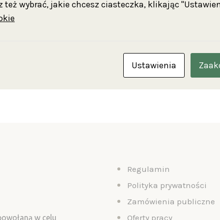
powie o pracy nad książką, będzie można również po
 też wybrać, jakie chcesz ciasteczka, klikając "Ustawien
ch ustaleniach dotyczących Calisii. Dodatkową atrakcj
okie
cheologii mocnych trunków ze szczególnym uwzględ
Ustawienia
Zaak
Regulamin
Polityka prywatności
Zamówienia publiczne
Oferty pracy
 powołaną w celu