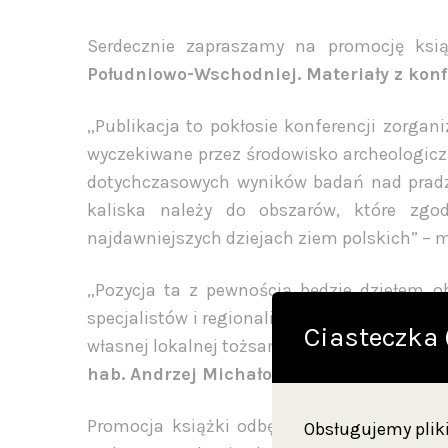
Serdecznie zapraszamy na promocję ksią
Południowo-Wschodniej. Materiały z konf
„Publikacja to pokłosie konferencji zorgani
wyczekiwane przez środowisko archeologicz
dotychczasowych wyników badań nad pradz
kaliska należy do obszarów, które zgod
najdawniejszych dziejach ziem polskich” –
„Pozycja ta z pewnością będzie dziełem 
specjalistów i regionalistów. Każdy bowiem o
Ciasteczka 
własnej lokalnej tożsamości, wynikającej z h
hab. Andrzej Michałowski
.
Promocja książki odbędzie się w Muzeum 
Obsługujemy pliki 