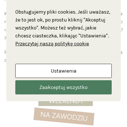
Obsługujemy pliki cookies. Jeśli uważasz,
Kolejne wskazówki i zagadki pozwolą na
że to jest ok, po prostu kliknij "Akceptuj
rozwiązanie hasła, które doprowadzi graczy do
wszystko". Możesz też wybrać, jakie
ukrytego skarbu. Każdy uczestnik będzie mógł
chcesz ciasteczka, klikając "Ustawienia".
zabrać swój skarb do domu!
Przeczytaj naszą politykę cookie
Rodzinne weekendy na Zawodziu potrwają do końca
sierpnia.
Ustawienia
Zaakceptuj wszystko