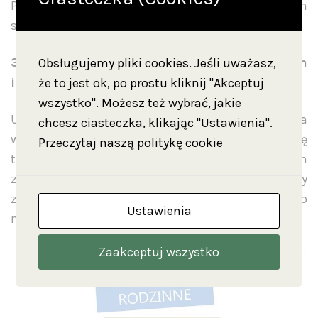
Przegląd zwierząt, bestii i potworów z dawnym
skrybą
31 – 1 sierpnia „Łaskawe ziele” – czyli o ziołach
Obsługujemy pliki cookies. Jeśli uważasz,
i ukrytej w nich mocy
że to jest ok, po prostu kliknij "Akceptuj
wszystko". Możesz też wybrać, jakie
Uczestnikom zostaną zaprezentowane zioła
chcesz ciasteczka, klikając "Ustawienia".
wykorzystywane w średniowieczu. Dowiedzą się
Przeczytaj naszą politykę cookie
także o właściwościach magicznych i leczniczych
ziół. Podczas zajęć odpowiemy na pytanie jakie były
zasady zbioru ziół i w jaki sposób sporządzano
Ustawienia
nalewki, napary czy trucizny.
Zaakceptuj wszystko