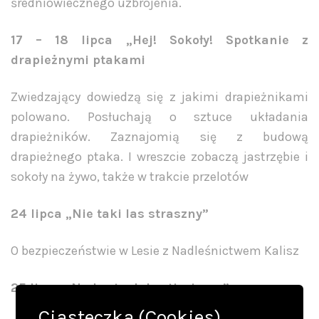
średniowiecznego uzbrojenia.
17 – 18 lipca „Hej! Sokoły! Spotkanie z
drapieżnymi ptakami
Zwiedzający dowiedzą się z jakimi drapieżnikami
polowano. Posłuchają o sztuce układania
drapieżników. Zaznajomią się z budową
drapieżnego ptaka. I wreszcie zobaczą jastrzębie i
sokoły na żywo, także w trakcie przelotów
24 lipca „Nie taki las straszny”
O bezpieczeństwie w Lesie z Nadleśnictwem Kalisz
25 lipca „Na kartach bestiariuszy”
Ciasteczka (Cookies)