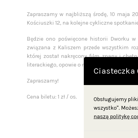
Zapraszamy w najbliższą środę, 10 maja 20
Kościuszki 12, na kolejne cykliczne spotkanie
Będzie ono poświęcone historii Dworku w R
związana z Kaliszem przede wszystkim roz
której został nakręcony film znany i chętn
literackiego, opowie o nowej wystawie stałej
Ciasteczka 
Zapraszamy!
Cena biletu: 1 zł / os.
Obsługujemy pliki 
wszystko". Możesz
naszą politykę co