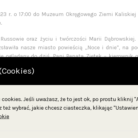
23 r. o 17:00 do Muzeum Okręgowego Ziemi Kaliskiej 
.
ussowie oraz życiu i twórczości Marii Dąbrowskiej. 
sławiła nasze miasto powieścią „Noce i dnie”, na po
ie oglądany do dziś. Pani Renata Ziętek – kierownik 
, która dla zwiedzających będzie dostępna już w czerwcu
(Cookies)
cookies. Jeśli uważasz, że to jest ok, po prostu kliknij 
 też wybrać, jakie chcesz ciasteczka, klikając "Ustawien
okie