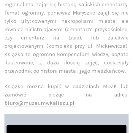
regionalista, zajął się historią kaliskich cmentarzy.
Temat ogromny, ponieważ Małyszko zajął się nie
tylko użytkowanymi nekropoliami miasta, ale
również nieistniającymi (cmentarze przykościelne,
czy cmentarz na Lisie), lub zaledwie
projektowanymi (kompleks przy ul. Mickiewicza).
Książka to ogromne kompendium wiedzy, bogato
ilustrowane, z duża ilością zdjęć, doskonały
przewodnik po historii miasta i jego mieszkańców.
Książkę można kupić w oddziałach MOZK lub
zamówić pisząc na adres:
biuro@muzeumwkaliszu.pl