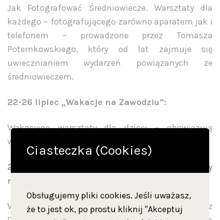
Jak Fotografować Średniowiecze. Warsztaty dla
każdego – fotografującego zarówno aparatem jak i
telefonem – prowadzone przez Tomasza
Potemkowskiego, który od lat zajmuje się
uwiecznianiem wydarzeń powiązanych ze
średniowieczem.
22-26 lipiec „Wakacje na Zawodziu”:
Wakacyjne warsztaty dla dzieci – obowiązują
wcześniejsze zapisy.
Ciasteczka (Cookies)
27-28 lipiec godz: 13.00 – 17.00 „Weekendy
rodzinne”:
Obsługujemy pliki cookies. Jeśli uważasz,
Weterani Grunwaldzkiej Victorii – Rekonstruktorzy z
że to jest ok, po prostu kliknij "Akceptuj