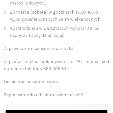
metod ludowych,
23 marca (sobota) w godzinach 15:00-18:00 –
wykonywanie własnych palm wielkanocnych.
Koszt udziału w warsztatach wynosi 10 zł od
osoby za każdy dzień zajęć.
Zapewniamy niezbędne materiały!
Zapisów można dokonywać do 20 marca pod
numerem telefonu 669 996 644.
Liczba miejsc ograniczona.
Zapraszamy do udziału w warsztatach!