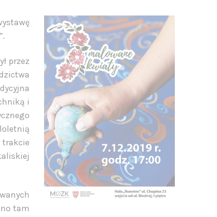
wystawę
”.
ył przez
dzictwa
dycyjna
chniką i
tycznego
loletnią
 trakcie
liskiej
zowanych
wano tam