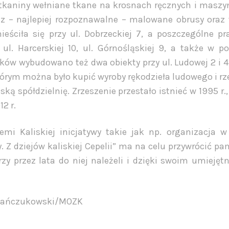
, tkaniny wełniane tkane na krosnach ręcznych i masz
z – najlepiej rozpoznawalne – malowane obrusy oraz 
eściła się przy ul. Dobrzeckiej 7, a poszczególne p
 ul. Harcerskiej 10, ul. Górnośląskiej 9, a także w p
ików wybudowano też dwa obiekty przy ul. Ludowej 2 i 4.
órym można było kupić wyroby rękodzieła ludowego i r
ką spółdzielnię. Zrzeszenie przestało istnieć w 1995 r.,
2 r.
 Kaliskiej inicjatywy takie jak np. organizacja w 
. Z dziejów kaliskiej Cepelii” ma na celu przywrócić pa
tórzy przez lata do niej należeli i dzięki swoim umieję
 Kańczukowski/MOZK