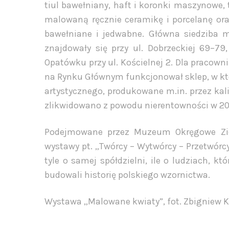
tiul bawełniany, haft i koronki maszynowe
malowaną ręcznie ceramikę i porcelanę ora
bawełniane i jedwabne. Główna siedziba mi
znajdowały się przy ul. Dobrzeckiej 69–79,
Opatówku przy ul. Kościelnej 2. Dla pracown
na Rynku Głównym funkcjonował sklep, w kt
artystycznego, produkowane m.in. przez kalis
zlikwidowano z powodu nierentowności w 201
Podejmowane przez Muzeum Okręgowe Ziemi
wystawy pt. „Twórcy – Wytwórcy – Przetwórcy
tyle o samej spółdzielni, ile o ludziach, k
budowali historię polskiego wzornictwa.
Wystawa „Malowane kwiaty”, fot. Zbigniew