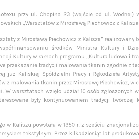
texu przy ul. Chopina 23 (wejście od ul. Wodnej) 
owskich „Warsztatów z Mirosławą Piechowicz z Kalisza
ztaty z Mirosławą Piechowicz z Kalisza” realizowany b
spółfinansowaniu środków Ministra Kultury i Dzie
cji Kultury w ramach programu „Kultura ludowa i tra
we przekazanie tradycji malowania tkanin zgodnie z te
ej już Kaliskiej Spółdzielni Pracy i Rękodzieła Artys
ów z malowania tkanin przez Mirosławę Piechowicz, wie
ii. W warsztatach wzięło udział 10 osób zgłoszonych w
teresowane były kontynuowaniem tradycji twórczej ka
ego w Kaliszu powstała w 1950 r. z sześciu znacjonali
emysłem tekstylnym. Przez kilkadziesiąt lat produko