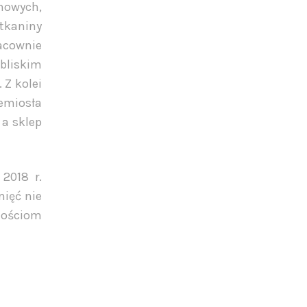
ynowych,
tkaniny
racownie
obliskim
 Z kolei
zemiosła
 a sklep
2018 r.
mięć nie
tnościom