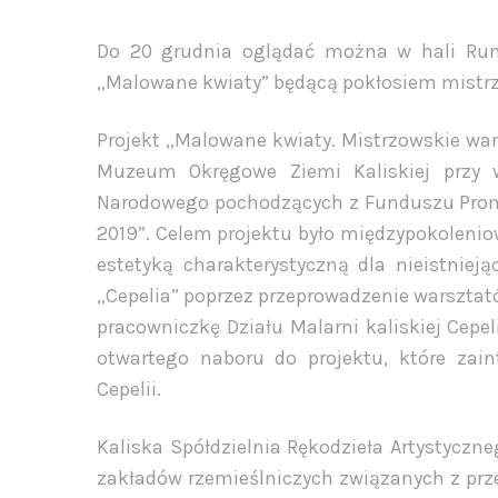
Do 20 grudnia oglądać można w hali Runo
„Malowane kwiaty” będącą pokłosiem mistrz
Projekt „Malowane kwiaty. Mistrzowskie wars
Muzeum Okręgowe Ziemi Kaliskiej przy w
Narodowego pochodzących z Funduszu Promo
2019”. Celem projektu było międzypokolenio
estetyką charakterystyczną dla nieistniejąc
„Cepelia” poprzez przeprowadzenie warsztat
pracowniczkę Działu Malarni kaliskiej Cepel
otwartego naboru do projektu, które zain
Cepelii.
Kaliska Spółdzielnia Rękodzieła Artystyczn
zakładów rzemieślniczych związanych z prz