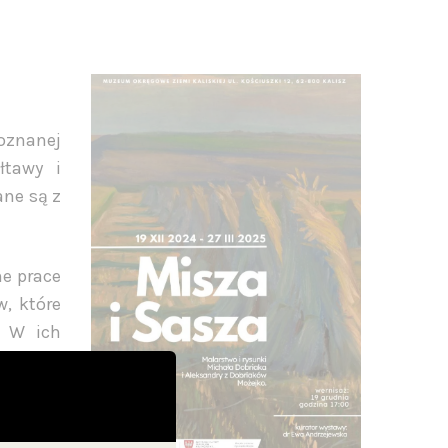
oznanej
łtawy i
ane są z
ne prace
w, które
. W ich
ne prace
owego, w