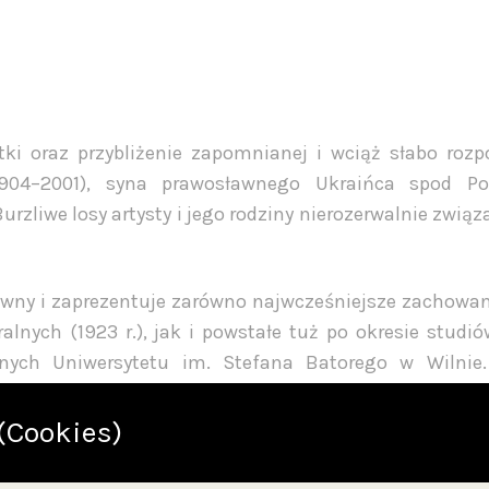
i oraz przybliżenie zapomnianej i wciąż słabo rozp
1904–2001), syna prawosławnego Ukraińca spod Po
rzliwe losy artysty i jego rodziny nierozerwalnie związ
ywny i zaprezentuje zarówno najwcześniejsze zachowa
lnych (1923 r.), jak i powstałe tuż po okresie studió
nych Uniwersytetu im. Stefana Batorego w Wilnie
 dzieła z dojrzałego okresu twórczości, a także póź
(Cookies)
cznie zgromadzony w kolekcji kaliskiego Muzeum Okręg