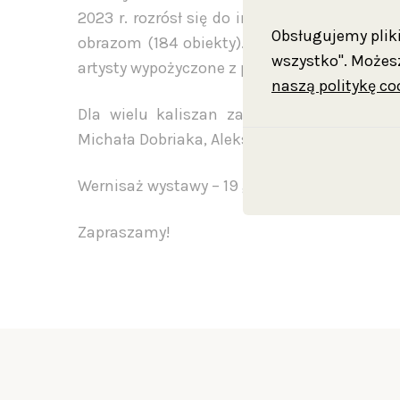
2023 r. rozrósł się do imponujących rozmi
Obsługujemy pliki 
obrazom (184 obiekty). Wiele z nich zostan
wszystko". Możesz
artysty wypożyczone z prywatnych zbiorów c
naszą politykę co
Dla wielu kaliszan zaskoczeniem może by
Michała Dobriaka, Aleksandry z Dobriaków Mo
Wernisaż wystawy – 19 grudnia (czwartek) go
Zapraszamy!