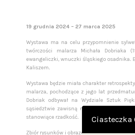
19 grudnia 2024 – 27 marca 2025
Wystawa ma na celu przypomnienie sylwetk
twórczości malarza Michała Dobriaka (
ewangeliczki, wnuczki śląskiego osadnika. Bu
Kaliszem.
Wystawa będzie miała charakter retrospekt
malarza, pochodzące z jego lat przedmatura
Dobriak odbywał na Wydziale Sztuk Pięk
sąsiedztwie zawisną najliczniej zachowane
stanowiące rzadkość.
Ciasteczka 
Zbiór rysunków i obrazów malarza, dość li