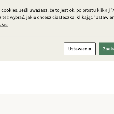
arów dzięki ofiarowanym przez rodzinę pamiątkom, ry
cookies. Jeśli uważasz, że to jest ok, po prostu kliknij 
ie wykorzystanych do aranżacji ekspozycji. Wzbogacą j
 też wybrać, jakie chcesz ciasteczka, klikając "Ustawien
złonków rodziny.
okie
ć część wystawy poświęcona malarskiej twórczości 
żejko (1902–1985), studentki tej samej wileńskiej uczel
Ustawienia
Zaak
dzina 17:00!