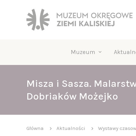
Muzeum
Aktualn
Misza i Sasza. Malarstw
Dobriaków Możejko
Główna
Aktualności
Wystawy czaso