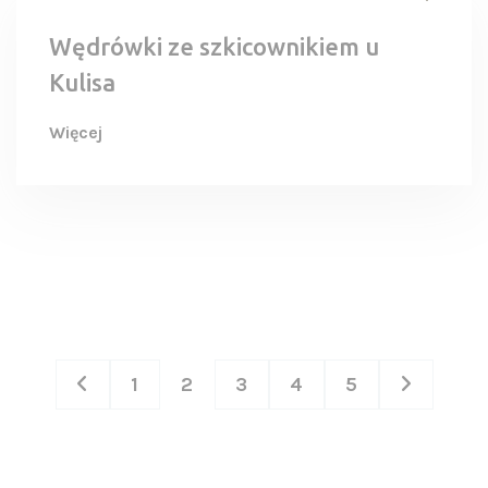
Wędrówki ze szkicownikiem u
Kulisa
Więcej
1
2
3
4
5